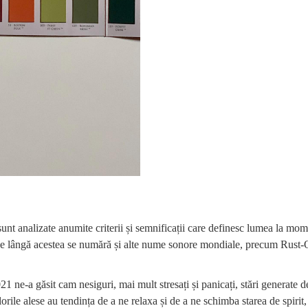
t analizate anumite criterii și semnificații care definesc lumea la momen
e lângă acestea se numără și alte nume sonore mondiale, precum Rust-
 ne-a găsit cam nesiguri, mai mult stresați și panicați, stări generate de
 culorile alese au tendința de a ne relaxa și de a ne schimba starea de spiri