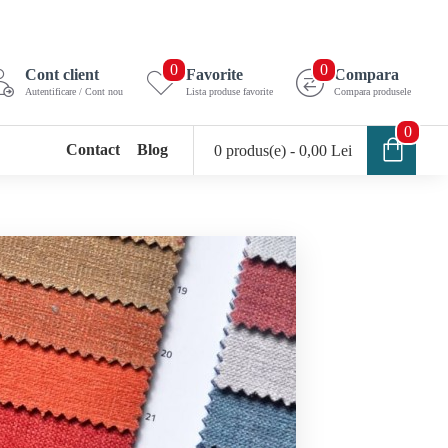
0
0
Cont client
Favorite
Compara
Autentificare / Cont nou
Lista produse favorite
Compara produsele
0
Contact
Blog
0 produs(e) - 0,00 Lei