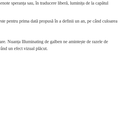
denote speranța sau, în traducere liberă, luminița de la capătul
ste pentru prima dată propusă în a definii un an, pe când culoarea
bdare. Nuanța Illuminating de galben ne amintește de razele de
vând un efect vizual plăcut.