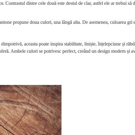
r. Contrastul dintre cele două este destul de clar, astfel ele ar trebui să 
antone propune doua culori, una lângă alta. De asemenea, culoarea gri e
impotrivă, aceasta poate inspira stabilitate, liniște, înțelepciune și ră
o oferă. Ambele culori se potrivesc perfect, creând un design modern și a