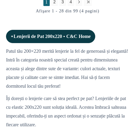
1
2
3
4
Afişare 1 - 28 din 99 (4 pagini)
Lenjerii de Pat 200x220 • C&C Home
Patul tău 200×220 merită lenjerie la fel de generoasă și elegantă!
Intră în categoria noastră special creată pentru dimensiunea
aceasta și alege dintre sute de variante: culori actuale, texturi
placute și calitate care se simte imediat. Hai să-ți facem
dormitorul locul tău preferat!
Îți dorești o lenjerie care să stea perfect pe pat? Lenjeriile de pat
cu elastic 200x220 sunt soluția ideală. Acestea îmbracă salteaua
impecabil, oferindu-ți un aspect ordonat și o senzație plăcută la
fiecare utilizare.