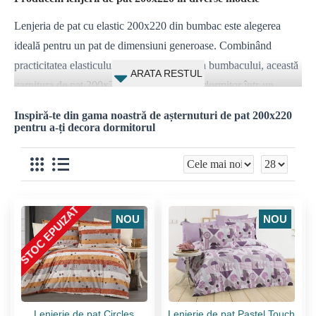
Lenjeria de pat cu elastic 200x220 din bumbac este alegerea
ideală pentru un pat de dimensiuni generoase. Combinând
practicitatea elasticului cu finețea naturală a bumbacului, această
garnitura de pat 200x220 transformă orice dormitor într-un
spațiu de relaxare perfect. Elasticul garantează că materialul nu
Inspiră-te din gama noastră de așternuturi de pat 200x220
alunecă, oferind un aspect ordonat și o senzație plăcută la
pentru a-ți decora dormitorul
atingere. Indiferent dacă preferi un design simplu, precum alb
sau negru, sau modele florale, această garnitura de pat 200x220
adaugă un plus de eleganță dormitorului tău.
STOC EPUIZAT
NOU
NOU
Lenjerie de pat Circles
Lenjerie de pat Pastel Touch