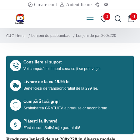
Creare cont
Autentificare
0
0
Lenjerii de pat bumbac
Lenjerii de pat 200x220
C&C Home
Consiliere și suport
Vei cumpără tot timpul ceea ce ți se potrivește.
Livrare de la cu 19.95 lei
Beneficiezi de transport gratuit de la 299 lei.
Cumpără fără griji!
Schimbarea GRATUITĂ a produselor neconforme
Plătești la livrare!
Fără riscuri. Satisfacție garantată!
Producem lenjerii de pat 200x220 in diverse modele