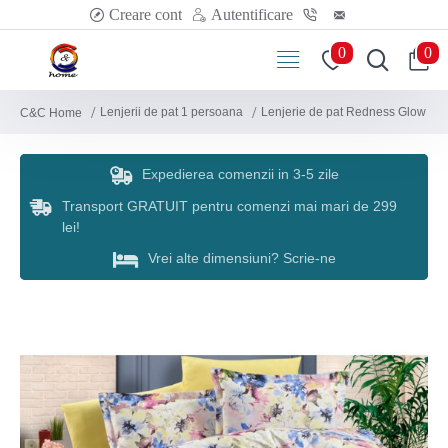
Creare cont
Autentificare
0
0
Lenjerii de pat 1 persoana
Lenjerie de pat Redness Glow
C&C Home
Expedierea comenzii in 3-5 zile
Transport GRATUIT pentru comenzi mai mari de 299
lei!
Vrei alte dimensiuni? Scrie-ne