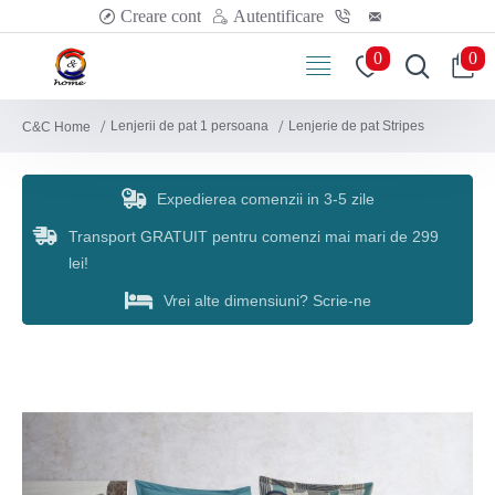
Creare cont
Autentificare
0
0
Lenjerii de pat 1 persoana
Lenjerie de pat Stripes
C&C Home
Expedierea comenzii in 3-5 zile
Transport GRATUIT pentru comenzi mai mari de 299
lei!
Vrei alte dimensiuni? Scrie-ne