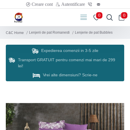
Creare cont
Autentificare
0
0
Lenjerii de pat Romanesti
Lenjerie de pat Bubbles
C&C Home
Expedierea comenzii in 3-5 zile
Transport GRATUIT pentru comenzi mai mari de 299
lei!
Vrei alte dimensiuni? Scrie-ne