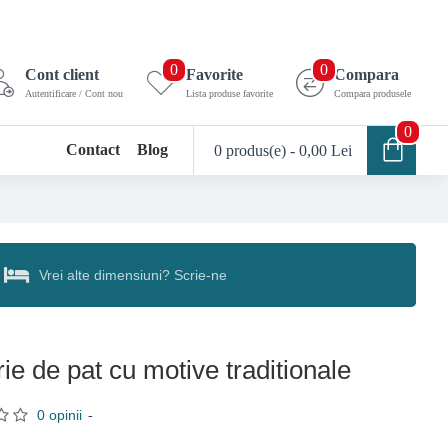
0
0
Cont client
Favorite
Compara
Autentificare / Cont nou
Lista produse favorite
Compara produsele
0
Contact
Blog
0 produs(e) - 0,00 Lei
Vrei alte dimensiuni? Scrie-ne
ie de pat cu motive traditionale
0 opinii
-