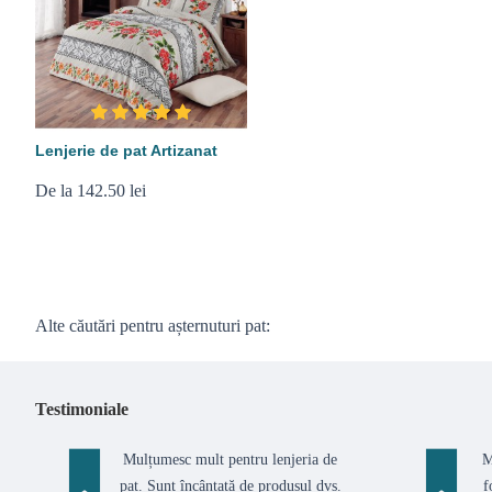
Lenjerie de pat Artizanat
De la 142.50 lei
Alte căutări pentru așternuturi pat:
Testimoniale
Mulțumesc mult pentru lenjeria de
M
pat. Sunt încântată de produsul dvs.
f