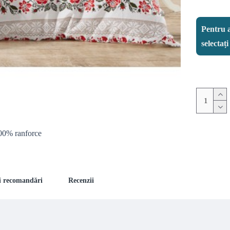
Pentru a
selectaț
100% ranforce
și recomandări
Recenzii