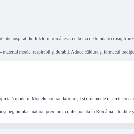
ntic inspirat din folclorul românesc, cu benzi de trandafiri roșii, frunz
erial moale, respirabil și durabil. Aduce căldura și farmecul tradiție
erpretată modern. Modelul cu trandafiri roșii și ornamente discrete creeaz
ii și bej, bumbac natural premium, confecționată în România – tradiție și