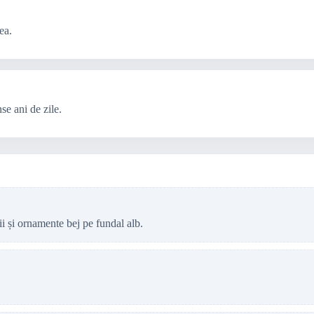
ea.
se ani de zile.
ii și ornamente bej pe fundal alb.