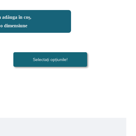
 adăuga în coș,
i o dimensiune
Selectați opțiunile!