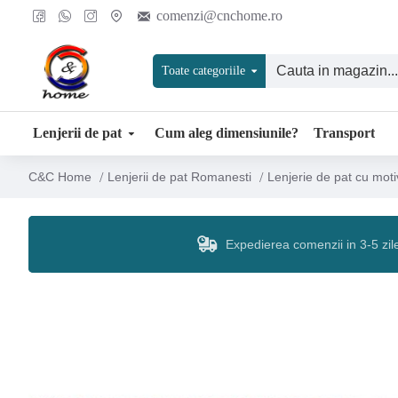
comenzi@cnchome.ro
Toate categoriile
Lenjerii de pat
Cum aleg dimensiunile?
Transport
C&C Home
Lenjerii de pat Romanesti
Lenjerie de pat cu moti
Expedierea comenzii in 3-5 zil