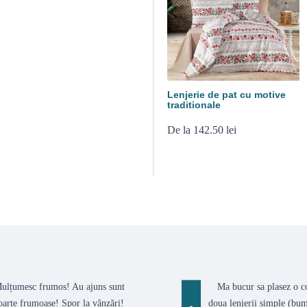
Lenjerie de pat cu motive
traditionale
De la 142.50 lei
ulțumesc frumos! Au ajuns sunt
Ma bucur sa plasez o 
oarte frumoase! Spor la vânzări!
doua lenjerii simple (bum