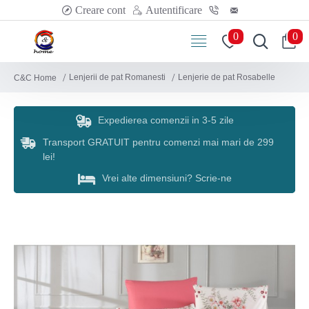
Creare cont
Autentificare
0
0
Lenjerii de pat Romanesti
Lenjerie de pat Rosabelle
C&C Home
Expedierea comenzii in 3-5 zile
Transport GRATUIT pentru comenzi mai mari de 299
lei!
Vrei alte dimensiuni? Scrie-ne