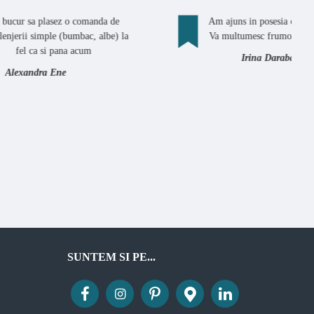
comanda de
Am ajuns in posesia coletului corect.
bac, albe) la
Va multumesc frumos pentru suport.
acum
Irina Darabaneanu
SUNTEM SI PE...