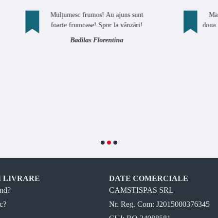
ulțumesc frumos! Au ajuns sunt
Ma bucur sa plasez o 
oarte frumoase! Spor la vânzări!
doua lenjerii simple (bum
fel ca si pana 
Badilas Florentina
Alexandra Ene
I LIVRARE
DATE COMERCIALE
nd?
CAMSTISPAS SRL
c?
Nr. Reg. Com: J2015000376345