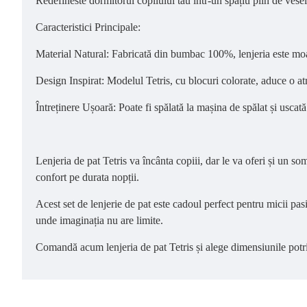
Redefineste dormitorul copilului tău într-un spațiu plin de veseli
Caracteristici Principale:
Material Natural: Fabricată din bumbac 100%, lenjeria este moale
Design Inspirat: Modelul Tetris, cu blocuri colorate, aduce o atm
Întreținere Ușoară: Poate fi spălată la mașina de spălat și uscată
Lenjeria de pat Tetris va încânta copiii, dar le va oferi și un so
confort pe durata nopții.
Acest set de lenjerie de pat este cadoul perfect pentru micii pasi
unde imaginația nu are limite.
Comandă acum lenjeria de pat Tetris și alege dimensiunile potri