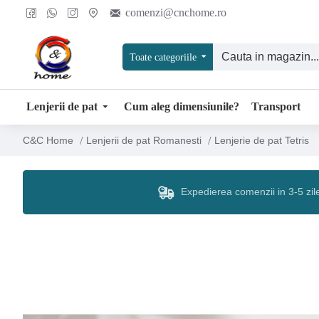
comenzi@cnchome.ro
Toate categoriile
Lenjerii de pat
Cum aleg dimensiunile?
Transport
Lenjerii de pat Romanesti
Lenjerie de pat Tetris
C&C Home
Expedierea comenzii in 3-5 zil