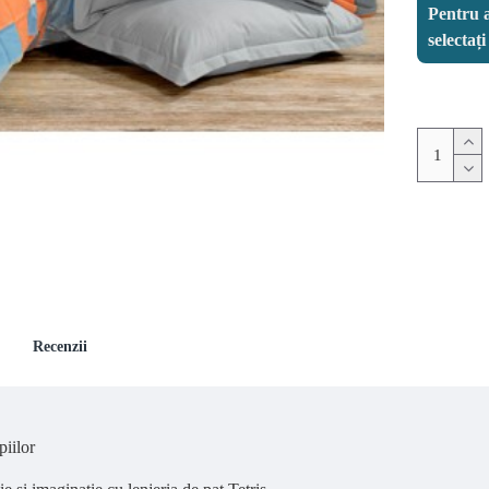
Pentru a
selectaț
Recenzii
piilor