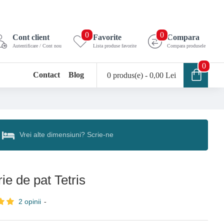
0
0
Cont client
Favorite
Compara
Autentificare / Cont nou
Lista produse favorite
Compara produsele
0
Contact
Blog
0 produs(e) - 0,00 Lei
Vrei alte dimensiuni? Scrie-ne
ie de pat Tetris
2 opinii
-