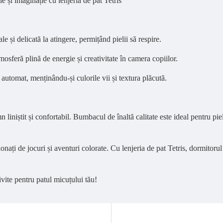
e și imaginație cu lenjeria de pat Tetris
 și delicată la atingere, permițând pielii să respire.
osferă plină de energie și creativitate în camera copiilor.
 automat, menținându-și culorile vii și textura plăcută.
mn liniștit și confortabil. Bumbacul de înaltă calitate este ideal pentru pi
onați de jocuri și aventuri colorate. Cu lenjeria de pat Tetris, dormitorul
vite pentru patul micuțului tău!