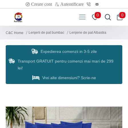
Creare cont
Autentificare
0
0
Lenjerii de pat bumbac
Lenjerie de pat Albastra
C&C Home
Expedierea comenzii in 3-5 zile
Transport GRATUIT pentru comenzi mai mari de 299
lei!
Vrei alte dimensiuni? Scrie-ne