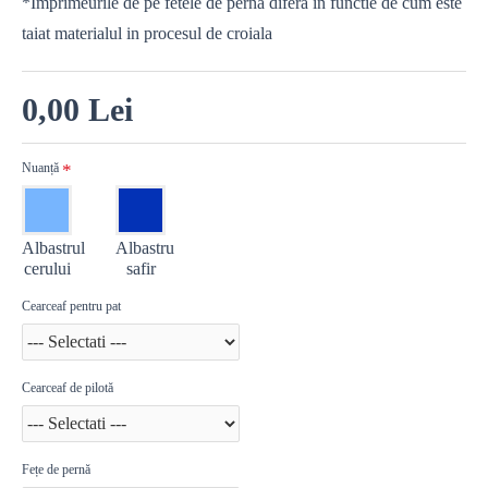
*Imprimeurile de pe fetele de perna difera in functie de cum este
taiat materialul in procesul de croiala
0,00 Lei
Nuanță
Albastrul
Albastru
cerului
safir
Cearceaf pentru pat
Cearceaf de pilotă
Fețe de pernă