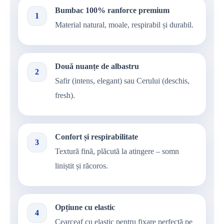
Bumbac 100% ranforce premium
1
Material natural, moale, respirabil și durabil.
Două nuanțe de albastru
2
Safir (intens, elegant) sau Cerului (deschis,
fresh).
Confort și respirabilitate
3
Textură fină, plăcută la atingere – somn
liniștit și răcoros.
Opțiune cu elastic
4
Cearceaf cu elastic pentru fixare perfectă pe