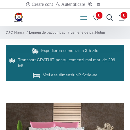
Creare cont
Autentificare
0
0
Lenjerii de pat bumbac
Lenjerie de pat Fluturi
C&C Home
Expedierea comenzii in 3-5 zile
Transport GRATUIT pentru comenzi mai mari de 299
lei!
Vrei alte dimensiuni? Scrie-ne