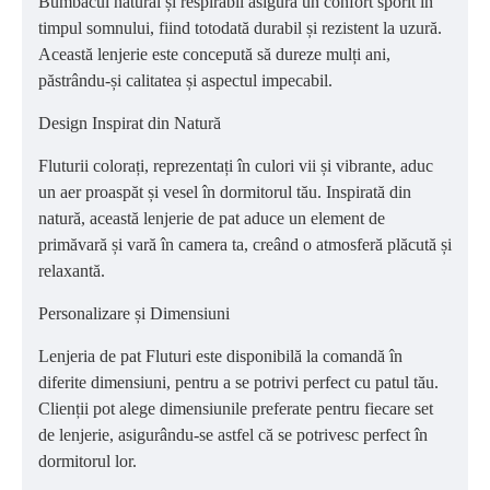
Bumbacul natural și respirabil asigură un confort sporit în
timpul somnului, fiind totodată durabil și rezistent la uzură.
Această lenjerie este concepută să dureze mulți ani,
păstrându-și calitatea și aspectul impecabil.
Design Inspirat din Natură
Fluturii colorați, reprezentați în culori vii și vibrante, aduc
un aer proaspăt și vesel în dormitorul tău. Inspirată din
natură, această lenjerie de pat aduce un element de
primăvară și vară în camera ta, creând o atmosferă plăcută și
relaxantă.
Personalizare și Dimensiuni
Lenjeria de pat Fluturi este disponibilă la comandă în
diferite dimensiuni, pentru a se potrivi perfect cu patul tău.
Clienții pot alege dimensiunile preferate pentru fiecare set
de lenjerie, asigurându-se astfel că se potrivesc perfect în
dormitorul lor.