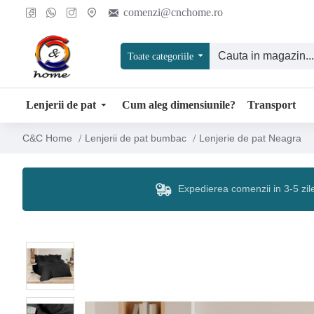
comenzi@cnchome.ro
Toate categoriile
Lenjerii de pat
Cum aleg dimensiunile?
Transport
Lenjerii de pat bumbac
Lenjerie de pat Neagra
C&C Home
Expedierea comenzii in 3-5 zil