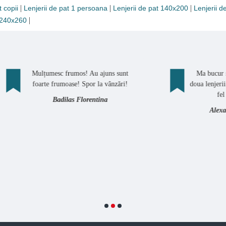
|
|
|
t copii
Lenjerii de pat 1 persoana
Lenjerii de pat 140x200
Lenjerii 
|
t 240x260
ulțumesc frumos! Au ajuns sunt
Ma bucur sa plasez o 
oarte frumoase! Spor la vânzări!
doua lenjerii simple (bum
fel ca si pana 
Badilas Florentina
Alexandra Ene