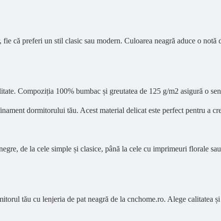
, fie că preferi un stil clasic sau modern. Culoarea neagră aduce o notă 
itate. Compoziția 100% bumbac și greutatea de 125 g/m2 asigură o senzați
nament dormitorului tău. Acest material delicat este perfect pentru a crea
egre, de la cele simple și clasice, până la cele cu imprimeuri florale sau 
mitorul tău cu lenjeria de pat neagră de la cnchome.ro. Alege calitatea ș