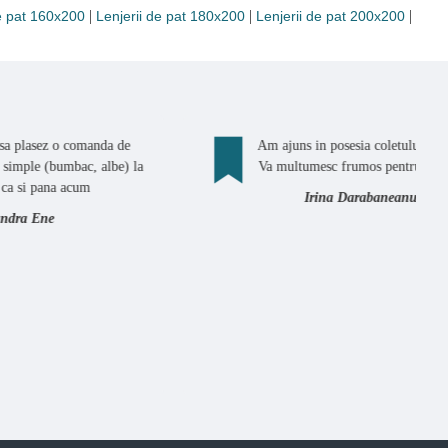
|
|
|
de pat 160x200
Lenjerii de pat 180x200
Lenjerii de pat 200x200
comanda de
Am ajuns in posesia coletului corect.
bac, albe) la
Va multumesc frumos pentru suport.
acum
Irina Darabaneanu