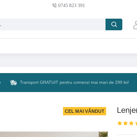
0745 823 391
e
Transport GRATUIT pentru comenzi mai mari de 299 lei!
Lenje
CEL MAI VÂNDUT