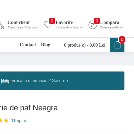
0
0
Cont client
Favorite
Compara
Autentificare / Cont nou
Lista produse favorite
Compara produsele
0
Contact
Blog
0 produs(e) - 0,00 Lei
Vrei alte dimensiuni? Scrie-ne
rie de pat Neagra
11 opinii
-