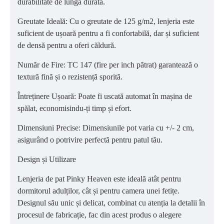
durabilitate de lungă durată.
Greutate Ideală: Cu o greutate de 125 g/m2, lenjeria este
suficient de ușoară pentru a fi confortabilă, dar și suficient
de densă pentru a oferi căldură.
Număr de Fire: TC 147 (fire per inch pătrat) garantează o
textură fină și o rezistență sporită.
Întreținere Ușoară: Poate fi uscată automat în mașina de
spălat, economisindu-ți timp și efort.
Dimensiuni Precise: Dimensiunile pot varia cu +/- 2 cm,
asigurând o potrivire perfectă pentru patul tău.
Design și Utilizare
Lenjeria de pat Pinky Heaven este ideală atât pentru
dormitorul adulților, cât și pentru camera unei fetițe.
Designul său unic și delicat, combinat cu atenția la detalii în
procesul de fabricație, fac din acest produs o alegere