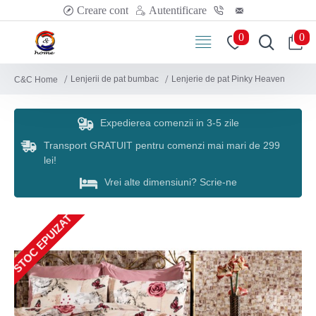
Creare cont
Autentificare
0
0
Lenjerii de pat bumbac
Lenjerie de pat Pinky Heaven
C&C Home
Expedierea comenzii in 3-5 zile
Transport GRATUIT pentru comenzi mai mari de 299
lei!
Vrei alte dimensiuni? Scrie-ne
STOC EPUIZAT