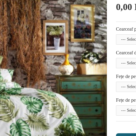
0,00 
Cearceaf p
Cearceaf d
Fețe de pe
Fețe de pe