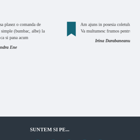
comanda de
Am ajuns in posesia coletului corect.
bac, albe) la
Va multumesc frumos pentru suport.
acum
Irina Darabaneanu
SUNTEM SI PE...