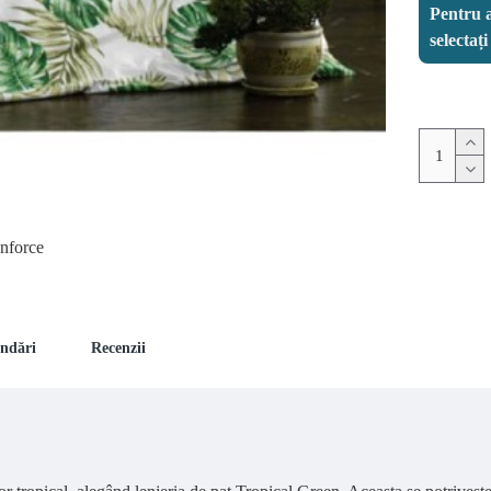
Pentru a
selectaț
anforce
andări
Recenzii