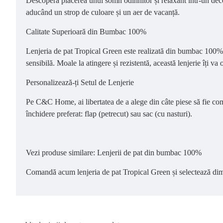
Descoperă plăcerea unui somn odihnitor și relaxant într-un decor
aducând un strop de culoare și un aer de vacanță.
Calitate Superioară din Bumbac 100%
Lenjeria de pat Tropical Green este realizată din bumbac 100%, 
sensibilă. Moale la atingere și rezistentă, această lenjerie îți va 
Personalizează-ți Setul de Lenjerie
Pe C&C Home, ai libertatea de a alege din câte piese să fie compu
închidere preferat: flap (petrecut) sau sac (cu nasturi).
Vezi produse similare: Lenjerii de pat din bumbac 100%
Comandă acum lenjeria de pat Tropical Green și selectează dim