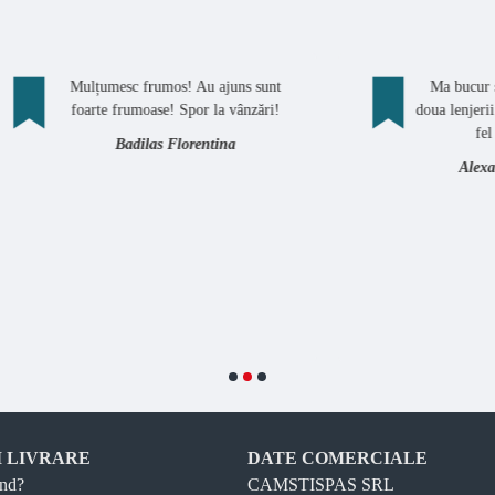
ulțumesc frumos! Au ajuns sunt
Ma bucur sa plasez o 
oarte frumoase! Spor la vânzări!
doua lenjerii simple (bum
fel ca si pana 
Badilas Florentina
Alexandra Ene
I LIVRARE
DATE COMERCIALE
nd?
CAMSTISPAS SRL