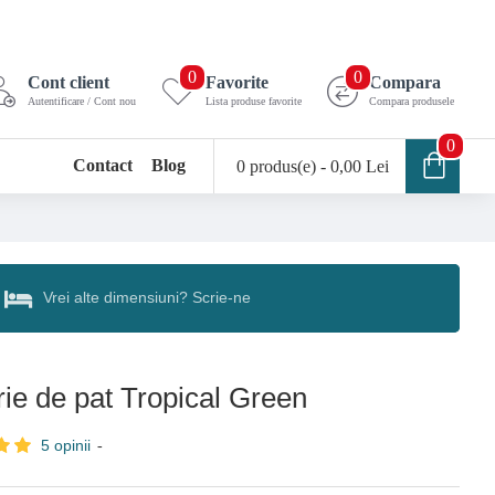
0
0
Cont client
Favorite
Compara
Autentificare / Cont nou
Lista produse favorite
Compara produsele
0
Contact
Blog
0 produs(e) - 0,00 Lei
Vrei alte dimensiuni? Scrie-ne
rie de pat Tropical Green
5 opinii
-