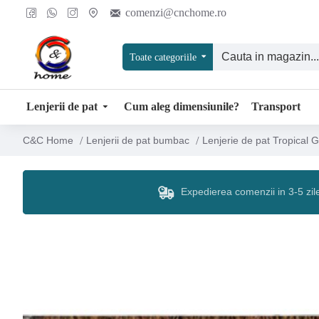
comenzi@cnchome.ro
Toate categoriile
Lenjerii de pat
Cum aleg dimensiunile?
Transport
Lenjerii de pat bumbac
Lenjerie de pat Tropical 
C&C Home
Expedierea comenzii in 3-5 zil