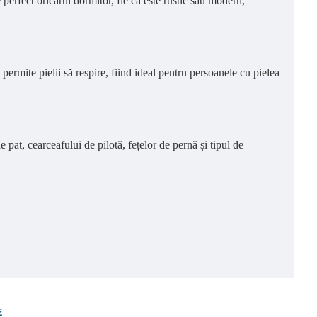
perfect oricărui dormitor, fie că este rustic sau modern,
rmite pielii să respire, fiind ideal pentru persoanele cu pielea
pat, cearceafului de pilotă, fețelor de pernă și tipul de
E