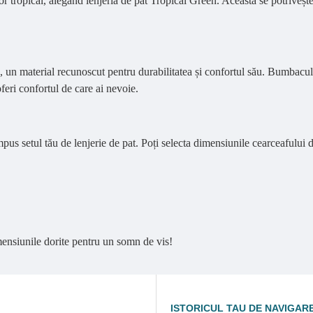
 tropical, alegând lenjeria de pat Tropical Green. Aceasta se potrivește 
un material recunoscut pentru durabilitatea și confortul său. Bumbacul pe
oferi confortul de care ai nevoie.
s setul tău de lenjerie de pat. Poți selecta dimensiunile cearceafului de 
ensiunile dorite pentru un somn de vis!
ISTORICUL TAU DE NAVIGAR