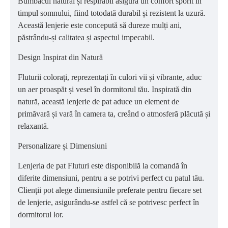
Bumbacul natural și respirabil asigură un confort sporit în
timpul somnului, fiind totodată durabil și rezistent la uzură.
Această lenjerie este concepută să dureze mulți ani,
păstrându-și calitatea și aspectul impecabil.
Design Inspirat din Natură
Fluturii colorați, reprezentați în culori vii și vibrante, aduc
un aer proaspăt și vesel în dormitorul tău. Inspirată din
natură, această lenjerie de pat aduce un element de
primăvară și vară în camera ta, creând o atmosferă plăcută și
relaxantă.
Personalizare și Dimensiuni
Lenjeria de pat Fluturi este disponibilă la comandă în
diferite dimensiuni, pentru a se potrivi perfect cu patul tău.
Clienții pot alege dimensiunile preferate pentru fiecare set
de lenjerie, asigurându-se astfel că se potrivesc perfect în
dormitorul lor.