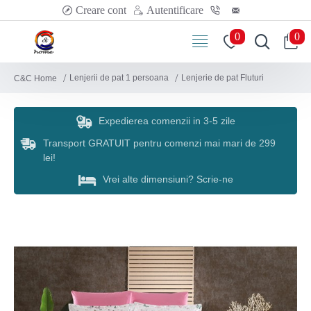
Creare cont
Autentificare
0
0
Lenjerii de pat 1 persoana
Lenjerie de pat Fluturi
C&C Home
Expedierea comenzii in 3-5 zile
Transport GRATUIT pentru comenzi mai mari de 299
lei!
Vrei alte dimensiuni? Scrie-ne