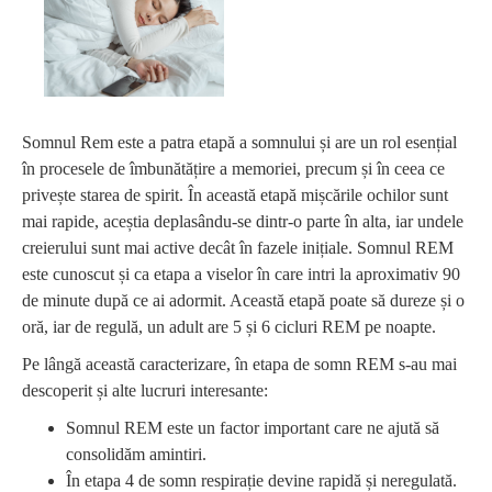
Somnul Rem este a patra etapă a somnului și are un rol esențial
în procesele de îmbunătățire a memoriei, precum și în ceea ce
privește starea de spirit. În această etapă mișcările ochilor sunt
mai rapide, aceștia deplasându-se dintr-o parte în alta, iar undele
creierului sunt mai active decât în fazele inițiale. Somnul REM
este cunoscut și ca etapa a viselor în care intri la aproximativ 90
de minute după ce ai adormit. Această etapă poate să dureze și o
oră, iar de regulă, un adult are 5 și 6 cicluri REM pe noapte.
Pe lângă această caracterizare, în etapa de somn REM s-au mai
descoperit și alte lucruri interesante:
Somnul REM este un factor important care ne ajută să
consolidăm amintiri.
În etapa 4 de somn respirație devine rapidă și neregulată.