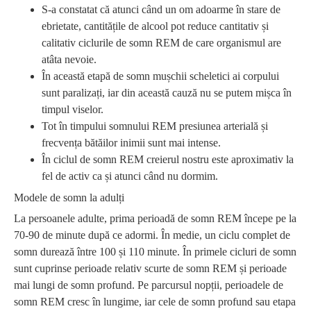
S-a constatat că atunci când un om adoarme în stare de
ebrietate, cantitățile de alcool pot reduce cantitativ și
calitativ ciclurile de somn REM de care organismul are
atâta nevoie.
În această etapă de somn mușchii scheletici ai corpului
sunt paralizați, iar din această cauză nu se putem mișca în
timpul viselor.
Tot în timpului somnului REM presiunea arterială și
frecvența bătăilor inimii sunt mai intense.
În ciclul de somn REM creierul nostru este aproximativ la
fel de activ ca și atunci când nu dormim.
Modele de somn la adulți
La persoanele adulte, prima perioadă de somn REM începe pe la
70-90 de minute după ce adormi. În medie, un ciclu complet de
somn durează între 100 și 110 minute. În primele cicluri de somn
sunt cuprinse perioade relativ scurte de somn REM și perioade
mai lungi de somn profund. Pe parcursul nopții, perioadele de
somn REM cresc în lungime, iar cele de somn profund sau etapa