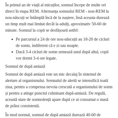
În primul an de viață al micuților, somnul începe de multe ori
direct în etapa REM. Alternanța somnului REM - non-REM la
nou-născuți se întâmplă încă de la naștere, însă aceasta durează
un timp mult mai limitat decât la adulți, aproximativ 50-60 de
minute. Somnul la copii se desfășoară astfel:
Pe parcursul a 24 de ore nou-născuții au 18-20 de cicluri
de somn, indiferent că e zi sau noapte.
Dacă 3-4 cicluri de somn urmează unul după altul, copii
vor dormi 3-4 ore legate.
Somnul de după amiază
Somnul de după amiază este un mic decalaj în sistemul de
alertare al organismului. Semnalul de alertă se intensifică toată
ziua, pentru a compensa nevoia crescută a organismului de somn
și pentru a atinge punctul culminant după-amiază. De regulă,
această stare de somnolență apare după ce ai consumat o masă
de prânz consistentă.
În mod normal, somnul de după amiază durează 40-60 de