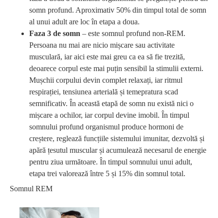
somn profund. Aproximativ 50% din timpul total de somn
al unui adult are loc în etapa a doua.
Faza 3 de somn
– este somnul profund non-REM.
Persoana nu mai are nicio mișcare sau activitate
musculară, iar aici este mai greu ca ea să fie trezită,
deoarece corpul este mai puțin sensibil la stimulii externi.
Mușchii corpului devin complet relaxați, iar ritmul
respirației, tensiunea arterială și temepratura scad
semnificativ. În această etapă de somn nu există nici o
mișcare a ochilor, iar corpul devine imobil. În timpul
somnului profund organismul produce hormoni de
creștere, reglează funcțiile sistemului imunitar, dezvoltă și
apără țesutul muscular și acumulează necesarul de energie
pentru ziua următoare. În timpul somnului unui adult,
etapa trei valorează între 5 și 15% din somnul total.
Somnul REM