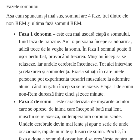
Fazele somnului
Așa cum spuneam și mai sus, somnul are 4 faze, trei dintre ele
non-REM și ultima fază somnul REM.
Faza 1 de somn
– este cea mai ușoară etapă a somnului,
fiind faza de tranziție. Aici o persoană începe să adoarmă,
adică trece de la veghe la somn. În faza 1 somnul poate fi
ușor perturbat, provocând trezirea. Mușchii încep să se
relaxeze, iar undele cerebrale încetinesc. Tot aici intervine
și relaxarea și somnolența. Există situații în care unele
persoane pot experimenta tresariri musculare la adormire
atunci când mușchii încep să se relaxeze. Etapa 1 de somn
non-Rem durează între cinci și zece minute.
Faza 2 de somn
– este caracterizată de mișcările ochilor
care se opresc, de inima care începe să bată mai lent,
mușchii se relaxează, iar temperatura corpului scade.
Undele cerebrale devin mai lente și apar o serie de unde
ocazionale, rapide numite și fusuri de somn. Practic, în
faza a doua a somnului organismul se pregătește pentru un