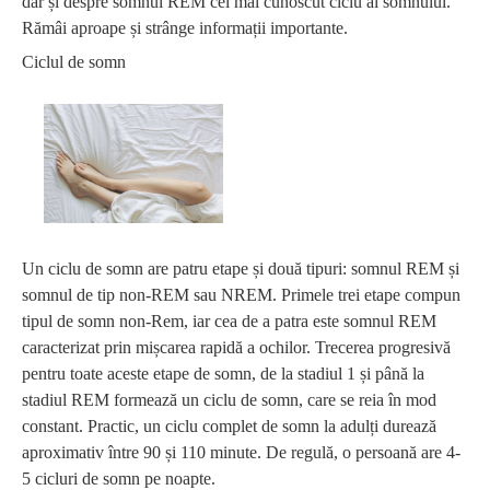
dar și despre somnul REM cel mai cunoscut ciclu al somnului.
Rămâi aproape și strânge informații importante.
Ciclul de somn
Un ciclu de somn are patru etape și două tipuri: somnul REM și
somnul de tip non-REM sau NREM. Primele trei etape compun
tipul de somn non-Rem, iar cea de a patra este somnul REM
caracterizat prin mișcarea rapidă a ochilor. Trecerea progresivă
pentru toate aceste etape de somn, de la stadiul 1 și până la
stadiul REM formează un ciclu de somn, care se reia în mod
constant. Practic, un ciclu complet de somn la adulți durează
aproximativ între 90 și 110 minute. De regulă, o persoană are 4-
5 cicluri de somn pe noapte.