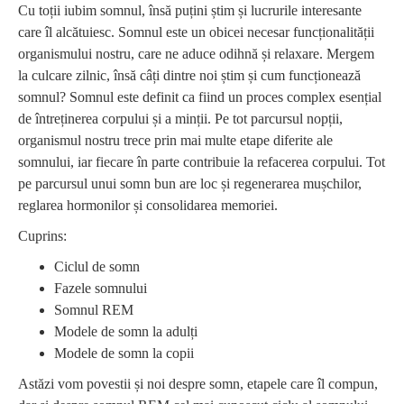
Cu toții iubim somnul, însă puțini știm și lucrurile interesante
care îl alcătuiesc. Somnul este un obicei necesar funcționalității
organismului nostru, care ne aduce odihnă și relaxare. Mergem
la culcare zilnic, însă câți dintre noi știm și cum funcționează
somnul? Somnul este definit ca fiind un proces complex esențial
de întreținerea corpului și a minții. Pe tot parcursul nopții,
organismul nostru trece prin mai multe etape diferite ale
somnului, iar fiecare în parte contribuie la refacerea corpului. Tot
pe parcursul unui somn bun are loc și regenerarea mușchilor,
reglarea hormonilor și consolidarea memoriei.
Cuprins:
Ciclul de somn
Fazele somnului
Somnul REM
Modele de somn la adulți
Modele de somn la copii
Astăzi vom povestii și noi despre somn, etapele care îl compun,