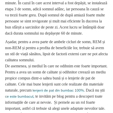
minute. În cazul în care acest interval a fost depășit, se instalează
etapa 3 de somn, adică somnul adânc, iar persoana în cauză se
va trezii foarte greu. După somnul de după amiază foarte multe
persoane se simt revigorate și mult mai eficiente în ducerea la
bun sfârșit a sarcinilor de peste zi. Acest lucru se întâmplă doar
dacă durata somnului nu depășește 60 de minute.
Așadar, pentru a avea parte de ambele cicluri de somn, REM și
non-REM și pentru a profita de beneficiile lor, trebuie să avem
un stil de viață sănătos, lipsit de factorii externi care ne pot afecta
calitatea somnului.
De asemenea, și mediul în care ne odihnim este foarte important.
Pentru a avea un somn de calitate și odihnitor creează un mediu
propice compus dintr-o saltea bună și o lenjerie de pat de
calitate. Cele mai bune lenjerii sunt cele realizate din materiale
naturale, precum
. Dacă nu știi
lenjerii de pat din bumbac 100%
, te invităm pe blog pentru a descoperi toate
ce este bumbacul
informațiile de care ai nevoie. Și pernele au un rol foarte
important, astfel că trebuie să alegi unele adaptate nevoilor tale.