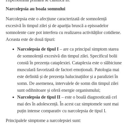
Narcolepsia au boala somnului
Narcolepsia este o afecțiune caracterizată de somnolență
excesivă în timpul zilei și de apariția bruscă a episoadelor
somnolente care pot interfera cu realizarea activităților cotidiene.
Aceasta este de două tipuri:
Narcolepsia de tipul I
– are ca principal simptom starea
de somnolență excesivă din timpul zilei. Specificul bolii
constă în prezența cataplexiei. Cataplexia este o slăbiciune
musculară favorizată de factori emoționali. Patologia mai
este definită și de prezența halucinațiilor și a paraliziei în
somn. De asemenea, intervalele de somn din timpul zilei
sunt odihnitoare și oferă energie organismului;
Narcolepsia de tipul II
– este o boală diagnosticată cel
mai des în adolescență. În acest caz simptomele sunt mai
puțin intense comparativ cu narcolepsia de tipul I.
Principalele simptome a narcolepsiei sunt: