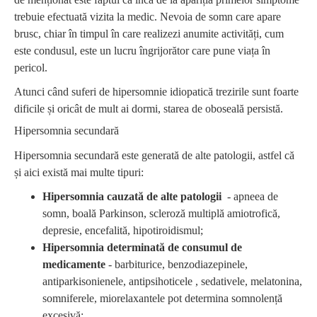
trebuie efectuată vizita la medic. Nevoia de somn care apare
brusc, chiar în timpul în care realizezi anumite activități, cum
este condusul, este un lucru îngrijorător care pune viața în
pericol.
Atunci când suferi de hipersomnie idiopatică trezirile sunt foarte
dificile și oricât de mult ai dormi, starea de oboseală persistă.
Hipersomnia secundară
Hipersomnia secundară este generată de alte patologii, astfel că
și aici există mai multe tipuri:
Hipersomnia cauzată de alte patologii
- apneea de
somn, boală Parkinson, scleroză multiplă amiotrofică,
depresie, encefalită, hipotiroidismul;
Hipersomnia determinată de consumul de
medicamente
- barbiturice, benzodiazepinele,
antiparkisonienele, antipsihoticele , sedativele, melatonina,
somniferele, miorelaxantele pot determina somnolență
excesivă;