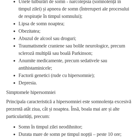
Unele tulburări de somn - narcolepsia (somnolență în
timpul zilei) și apneea de somn (întreruperi ale procesului
de respirație în timpul somnului);
Lipsa de somn noaptea;
Obezitatea;
Abuzul de alcool sau droguri;
Traumatismele craniene sau bolile neurologice, precum
scleroză multiplă sau boală Parkinson;
Anumite medicamente, precum sedativele sau
antihistaminicele;
Factorii genetici (rude cu hipersomnie);
Depresia.
Simptomele hipersomniei
Principala caracteristică a hipersomniei este somnolența excesivă
prezentă atât ziua, cât și noaptea. Însă, boala mai are și alte
particularități, precum:
Somn în timpul zilei neodihnitor;
Durata mare de somn pe timpul nopții – peste 10 ore;