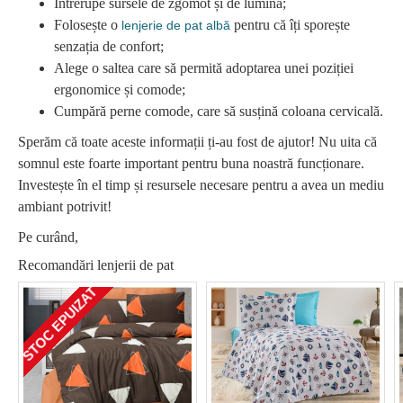
Întrerupe sursele de zgomot și de lumina;
Folosește o
pentru că îți sporește
lenjerie de pat albă
senzația de confort;
Alege o saltea care să permită adoptarea unei poziției
ergonomice și comode;
Cumpără perne comode, care să susțină coloana cervicală.
Sperăm că toate aceste informații ți-au fost de ajutor! Nu uita că
somnul este foarte important pentru buna noastră funcționare.
Investește în el timp și resursele necesare pentru a avea un mediu
ambiant potrivit!
Pe curând,
Recomandări lenjerii de pat
STOC EPUIZAT