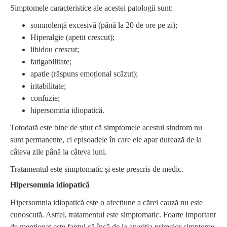
Simptomele caracteristice ale acestei patologii sunt:
somnolență excesivă (până la 20 de ore pe zi);
Hiperalgie (apetit crescut);
libidou crescut;
fatigabilitate;
apatie (răspuns emoțional scăzut);
iritabilitate;
confuzie;
hipersomnia idiopatică.
Totodată este bine de știut că simptomele acestui sindrom nu
sunt permanente, ci episoadele în care ele apar durează de la
câteva zile până la câteva luni.
Tratamentul este simptomatic și este prescris de medic.
Hipersomnia idiopatică
Hipersomnia idiopatică este o afecțiune a cărei cauză nu este
cunoscută. Astfel, tratamentul este simptomatic. Foarte important
de menționat este faptul că încă de la apariția primelor simptome