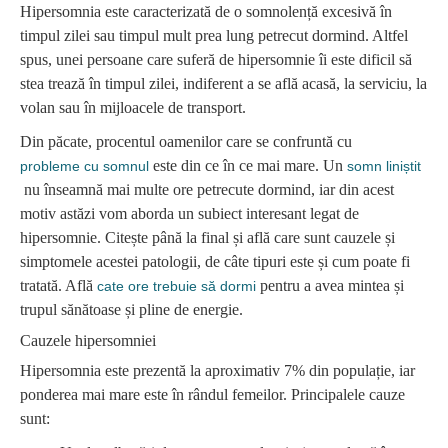
Hipersomnia este caracterizată de o somnolență excesivă în
timpul zilei sau timpul mult prea lung petrecut dormind. Altfel
spus, unei persoane care suferă de hipersomnie îi este dificil să
stea trează în timpul zilei, indiferent a se află acasă, la serviciu, la
volan sau în mijloacele de transport.
Din păcate, procentul oamenilor care se confruntă cu
este din ce în ce mai mare. Un
probleme cu somnul
somn liniștit
nu înseamnă mai multe ore petrecute dormind, iar din acest
motiv astăzi vom aborda un subiect interesant legat de
hipersomnie. Citește până la final și află care sunt cauzele și
simptomele acestei patologii, de câte tipuri este și cum poate fi
tratată. Află
pentru a avea mintea și
cate ore trebuie să dormi
trupul sănătoase și pline de energie.
Cauzele hipersomniei
Hipersomnia este prezentă la aproximativ 7% din populație, iar
ponderea mai mare este în rândul femeilor. Principalele cauze
sunt: