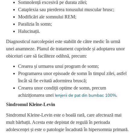
Somnolență excesivă pe durata zilei;
Cataplexia sau pierderea tonusului muscular brusc;
Modificări ale somnului REM;
Paralizia în somn;
Halucinații.
Diagnosticul narcolepsiei este stabilit de către medic în urmă
unei anamneze. Planul de tratament cuprinde și adoptarea unor
obiceiuri care să faciliteze odihnă, precum:
Crearea și urmarea unui program de somn;
Programarea unor episoade de somn în timpul zilei, astfel
încât să fie evitată adormirea bruscă;
Crearea unor condiții optime de somn, precum
achiziționarea unei
.
lenjerii de pat din bumbac 100%
Sindromul Kleine-Levin
Sindromul Kleine-Levin este o boală rară, care afectează mai
mult bărbații. Acesta este depistat de regulă în perioada
adolescenței și este o patologie încadrată în hipersomnia primară.